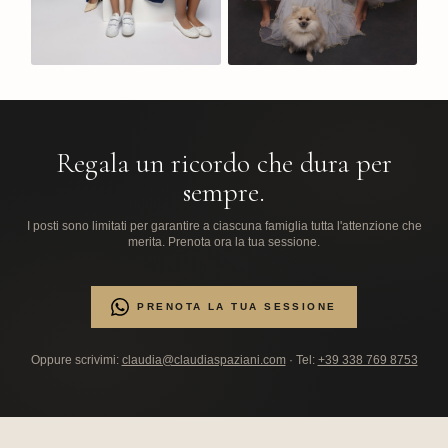
Regala un ricordo che dura per
sempre.
I posti sono limitati per garantire a ciascuna famiglia tutta l'attenzione che
merita. Prenota ora la tua sessione.
PRENOTA LA TUA SESSIONE
Oppure scrivimi:
claudia@claudiaspaziani.com
· Tel:
+39 338 769 8753